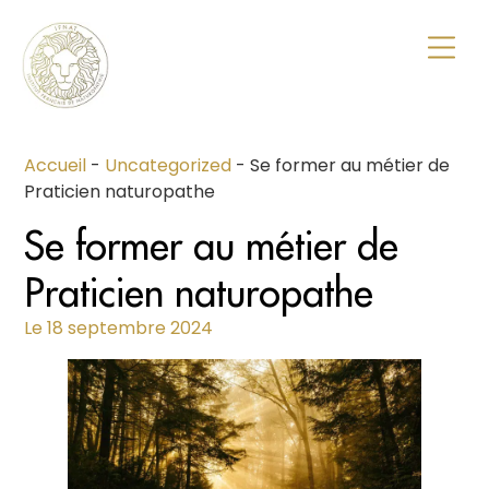
Formation naturopathie : guide complet pour se former en 2026
École de naturopathie : comment choisir une formation sérieuse en 2026
Accueil
-
Uncategorized
-
Se former au métier de
Praticien naturopathe
Se former au métier de
Praticien naturopathe
Le
18 septembre 2024