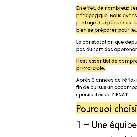
En effet, de nombreux té
pédagogique.
Nous avons
partage d’expériences.
L
bien se préparer pour leu
La constatation que dep
pas du sort des apprenant
Il est essentiel de compr
primordiale.
Après 3 années de réflex
fin de cursus un accom
spécificités de l’IFNAT :
Pourquoi chois
1 – Une équipe