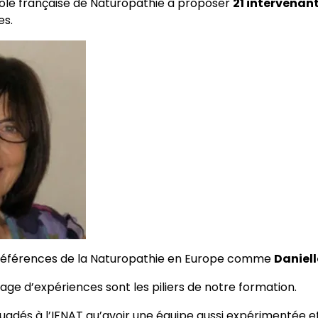
ole française de Naturopathie à proposer
21 intervenan
es.
 références de la Naturopathie en Europe comme
Daniel
age d’expériences sont les piliers de notre formation.
uadés à l’IFNAT qu’avoir une équipe aussi expérimentée e