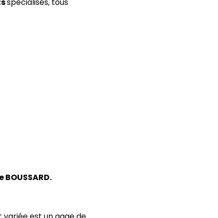
ts
spécialisés, tous
le BOUSSARD.
t variée est un gage de