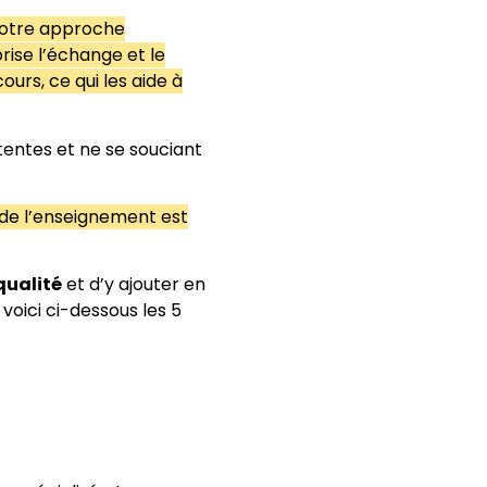
notre approche
ise l’échange et le
urs, ce qui les aide à
entes et ne se souciant
 de l’enseignement est
qualité
et d’y ajouter en
 voici ci-dessous les 5