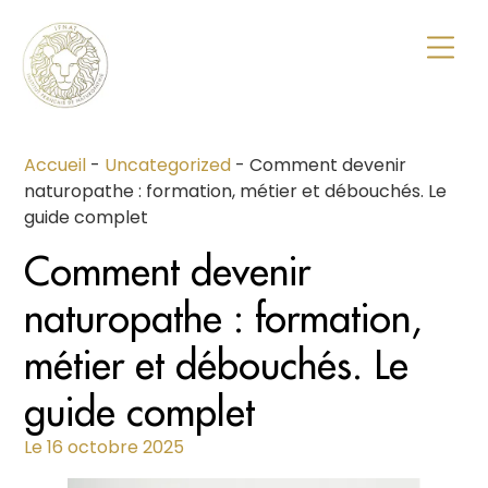
Formation naturopathie : guide complet pour se former en 2026
École de naturopathie : comment choisir une formation sérieuse en 2026
Accueil
-
Uncategorized
-
Comment devenir
naturopathe : formation, métier et débouchés. Le
guide complet
Comment devenir
naturopathe : formation,
métier et débouchés. Le
guide complet
Le
16 octobre 2025