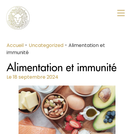
Formation naturopathie : guide complet pour se former en 2026
École de naturopathie : comment choisir une formation sérieuse en 2026
Accueil
-
Uncategorized
-
Alimentation et
immunité
Alimentation et immunité
Le
18 septembre 2024